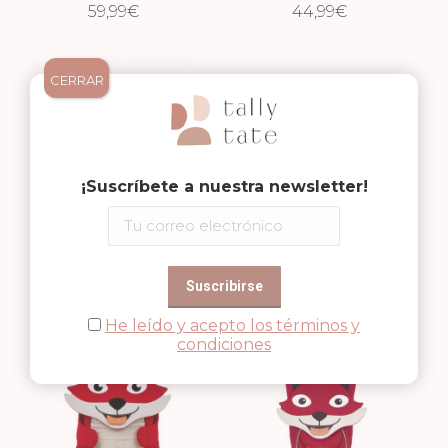
TORTUGA
59,99
€
TORTUGA
44,99
€
CERRAR
¡Suscríbete a nuestra newsletter!
MOCHILA 3-5 AÑOS
MOCHILA 1-3 AÑOS
59,99
LEÓN
€
44,99
LEÓN
€
He leído y acepto los términos y
condiciones