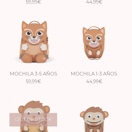
NUTRIA
59,99
€
NUTRIA
44,99
€
MOCHILA 3-5 AÑOS
MOCHILA 1-3 AÑOS
59,99
GATO
€
44,99
GATO
€
OUT OF STOCK