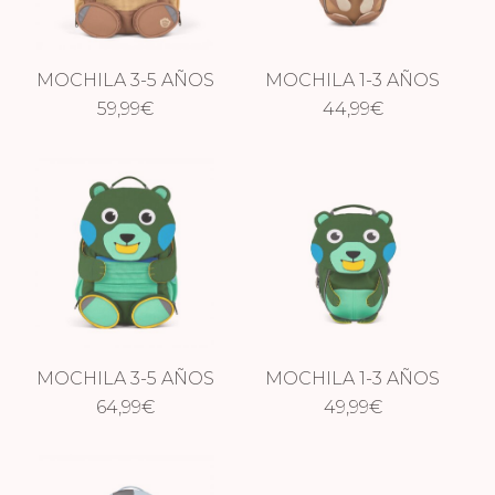
MOCHILA 3-5 AÑOS
MOCHILA 1-3 AÑOS
MONO
59,99
€
MONO
44,99
€
MOCHILA 3-5 AÑOS
MOCHILA 1-3 AÑOS
OSO EDICIÓN
64,99
€
OSO EDICIÓN
49,99
€
LIMITADA
LIMITADA