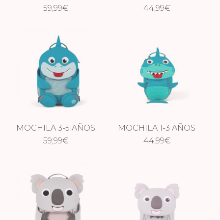
DRAGÓN
59,99
€
DRAGÓN
44,99
€
MOCHILA 3-5 AÑOS
MOCHILA 1-3 AÑOS
TIBURÓN
59,99
€
TIBURÓN
44,99
€