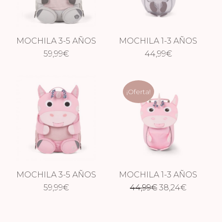
MOCHILA 3-5 AÑOS
MOCHILA 1-3 AÑOS
KOALA
59,99
€
KOALA
44,99
€
¡Oferta!
MOCHILA 3-5 AÑOS
MOCHILA 1-3 AÑOS
El
El
UNICORNIO
59,99
€
44,99
UNICORNIO
€
38,24
€
precio
precio
original
actual