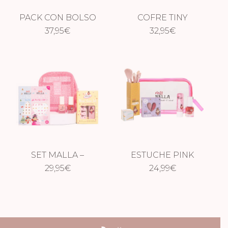
PACK CON BOLSO
COFRE TINY
GLAMOROUS
37,95
€
DELIGHTS
32,95
€
PICKS
SET MALLA –
ESTUCHE PINK
MAGIC MOMENTS
29,95
€
GIRLY GIRL
24,99
€
ESSENTIALS