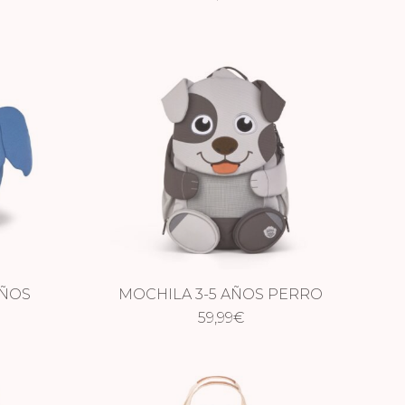
AÑOS
MOCHILA 3-5 AÑOS PERRO
EVO
NUEVO
59,99
€