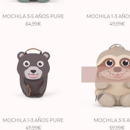
MOCHILA 3-5 AÑOS PURE
MOCHILA 1-3 AÑO
DRAGÓN
64,99
€
DRAGÓN
49,99
€
OUT OF STO
MOCHILA 1-3 AÑOS PURE
MOCHILA 3-5 
49,99
OSO
€
PEREZOS
59,99
€