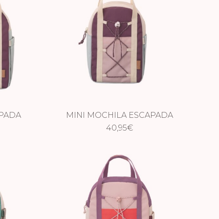
PADA
MINI MOCHILA ESCAPADA
BURDEOS
40,95
€