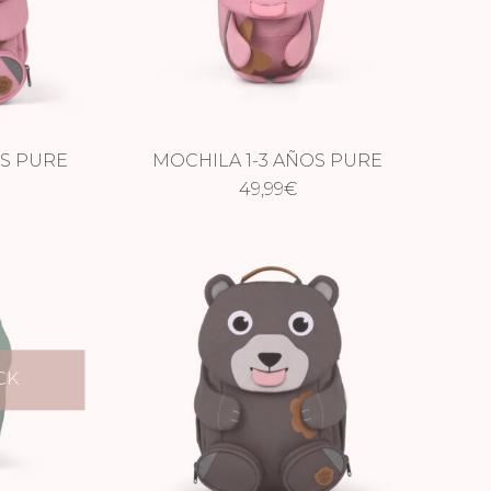
OS PURE
MOCHILA 1-3 AÑOS PURE
O
UNICORNIO
49,99
€
CK