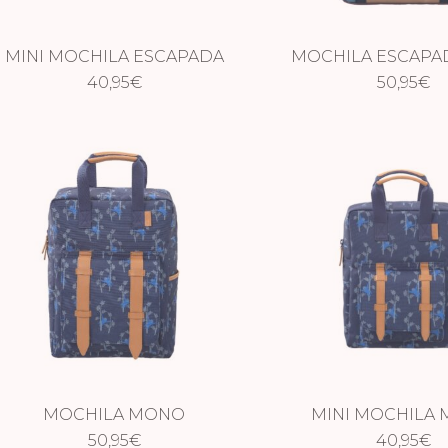
MINI MOCHILA ESCAPADA
MOCHILA ESCAPA
40,95
ROSA
€
50,95
€
MOCHILA MONO
MINI MOCHILA
50,95
€
40,95
€