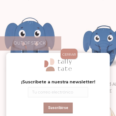
OUT OF STOCK
CERRAR
¡Suscríbete a nuestra newsletter!
MOCHILA 3-5 AÑOS
MOCHILA 1-3 
ELEFANTE NUEVO
59,99
€
ELEFANTE NU
44,99
€