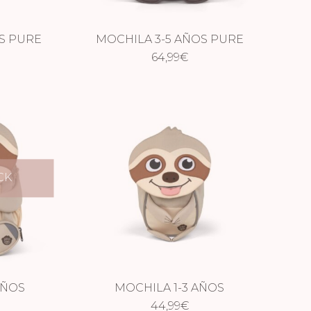
S PURE
MOCHILA 3-5 AÑOS PURE
64,99
OSO
€
CK
AÑOS
MOCHILA 1-3 AÑOS
O
PEREZOSO
44,99
€