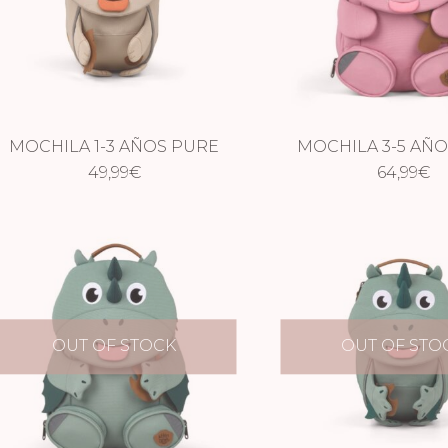
MOCHILA 1-3 AÑOS PURE
MOCHILA 3-5 AÑ
49,99
TIGRE
€
UNICORNI
64,99
€
OUT OF STOCK
OUT OF STO