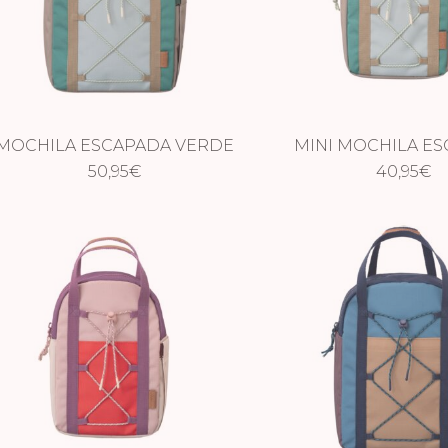
MOCHILA ESCAPADA VERDE
MINI MOCHILA E
50,95
AGUA
€
VERDE AGU
40,95
€