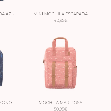
DA AZUL
MINI MOCHILA ESCAPADA
40,95
AZUL
€
 MONO
MOCHILA MARIPOSA
50,95
€