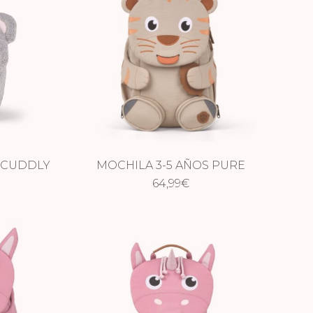
S CUDDLY
MOCHILA 3-5 AÑOS PURE
64,99
TIGRE
€