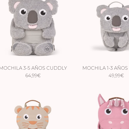
MOCHILA 3-5 AÑOS CUDDLY
MOCHILA 1-3 AÑO
KOALA
64,99
€
KOALA
49,99
€