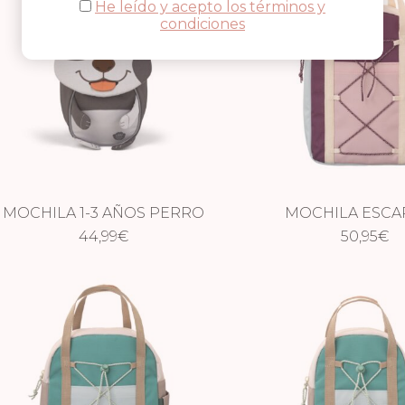
He leído y acepto los términos y
condiciones
MOCHILA 1-3 AÑOS PERRO
MOCHILA ESCA
NUEVO
44,99
€
BURDEOS
50,95
€