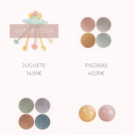
OUT OF STOCK
JUGUETE
PIEDRAS
SENSORIAL
14,99
€
SENSORIALES
40,99
€
EUCALYPTUS
LIGHT