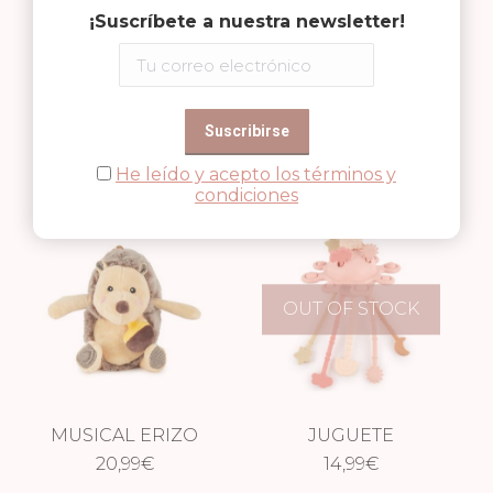
OUT OF STOCK
¡Suscríbete a nuestra newsletter!
SONAJERO CIERVA
MUSICAL CIERVA
12,95
ELLA
€
20,99
ELLA
€
He leído y acepto los términos y
condiciones
OUT OF STOCK
MUSICAL ERIZO
JUGUETE
20,99
PIKSI
€
SENSORIAL ROSE
14,99
€