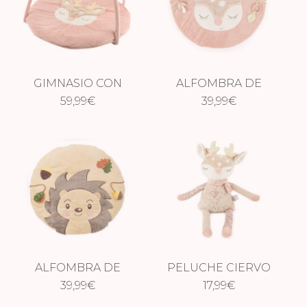
GIMNASIO CON
ALFOMBRA DE
ARCO CIERVO
59,99
€
JUEGOS CIERVO
39,99
€
ELLA
ELLA
ALFOMBRA DE
PELUCHE CIERVO
JUEGOS ERIZO
39,99
€
17,99
ELLA
€
PIKSI