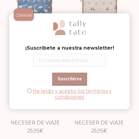
CERRAR
NECESER DE VIAJE
NECESER DE VIAJE
IMPERMEABLE
25,95
€
IMPERMEABLE
25,95
€
¡Suscríbete a nuestra newsletter!
DINOSAURIO
CONEJITO
He leído y acepto los términos y
condiciones
NECESER DE VIAJE
NECESER DE VIAJE
IMPERMEABLE
25,95
€
IMPERMEABLE
25,95
€
GOLONDRINA
ERIZO