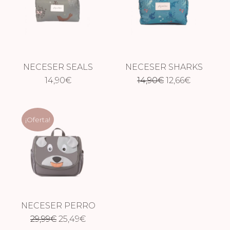
NECESER SEALS
NECESER SHARKS
El
El
14,90
€
14,90
€
12,66
€
precio
precio
original
actual
¡Oferta!
era:
es:
14,90€.
12,66€.
NECESER PERRO
El
El
29,99
€
25,49
€