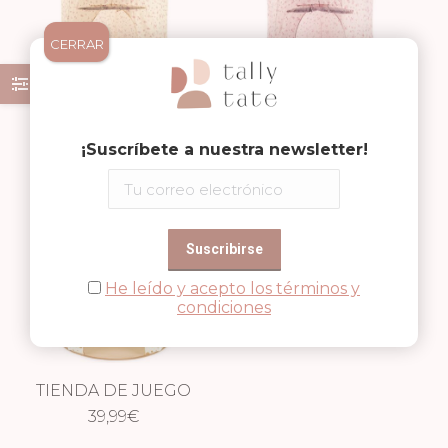
CERRAR
TIENDA DE JUEGO
TIENDA DE JUEGO
VINTAGE FLOWERS
39,99
€
DREAMY
39,99
€
¡Suscríbete a nuestra newsletter!
FLOWERS
He leído y acepto los términos y
condiciones
TIENDA DE JUEGO
39,99
DOTS
€