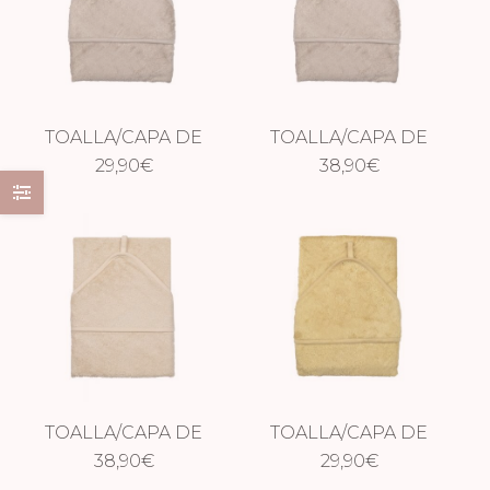
TOALLA/CAPA DE
TOALLA/CAPA DE
BAÑO FEATHER
29,90
€
BAÑO XXL
38,90
€
GREY
FEATHER GREY
TOALLA/CAPA DE
TOALLA/CAPA DE
BAÑO XXL
38,90
€
BAÑO HONEY
29,90
€
FROSTED ALMOND
YELLOW