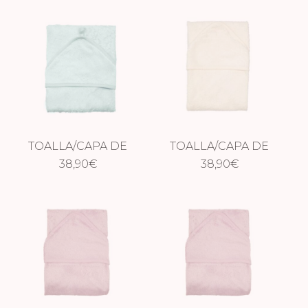
TOALLA/CAPA DE
TOALLA/CAPA DE
BAÑO XXL
38,90
€
BAÑO XXL DAISY
38,90
€
WHISPER RIVIERA
WHITE
BLUE