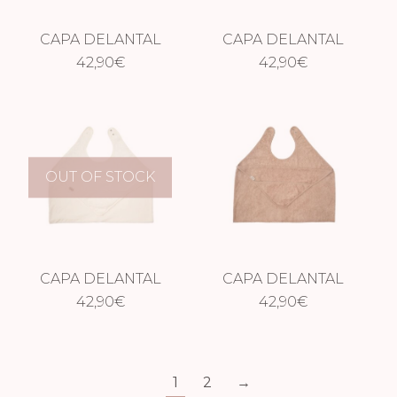
CAPA DELANTAL
CAPA DELANTAL
JUNGLE GREEN
42,90
€
RIVIERA BLUE
42,90
€
OUT OF STOCK
CAPA DELANTAL
CAPA DELANTAL
DAISY WHITE
42,90
€
SAVANNAH SAND
42,90
€
1
2
→