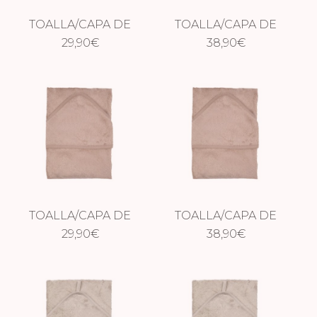
TOALLA/CAPA DE
TOALLA/CAPA DE
BAÑO SILKY LILAC
29,90
€
BAÑO XXL SILKY
38,90
€
LILAC
TOALLA/CAPA DE
TOALLA/CAPA DE
BAÑO SAVANNAH
29,90
€
BAÑO XXL
38,90
€
SAND
SAVANNAH SAND