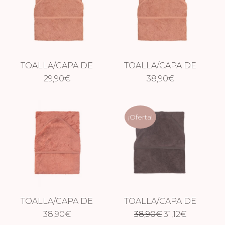
TOALLA/CAPA DE
TOALLA/CAPA DE
BAÑO SUNRISE
29,90
€
BAÑO XXL SUNRISE
38,90
€
ORANGE
ORANGE
¡Oferta!
TOALLA/CAPA DE
TOALLA/CAPA DE
El
El
BAÑO XXL APRICOT
38,90
€
38,90
BAÑO XXL
€
31,12
€