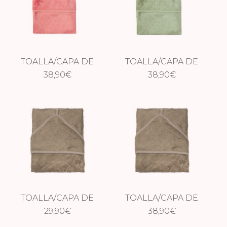
TOALLA/CAPA DE
TOALLA/CAPA DE
BAÑO XXL
38,90
€
BAÑO XXL ALOE
38,90
€
RASPERRY ROSE
GREEN
TOALLA/CAPA DE
TOALLA/CAPA DE
BAÑO JUNGLE
29,90
€
BAÑO XXL JUNGLE
38,90
€
GREEN
GREEN