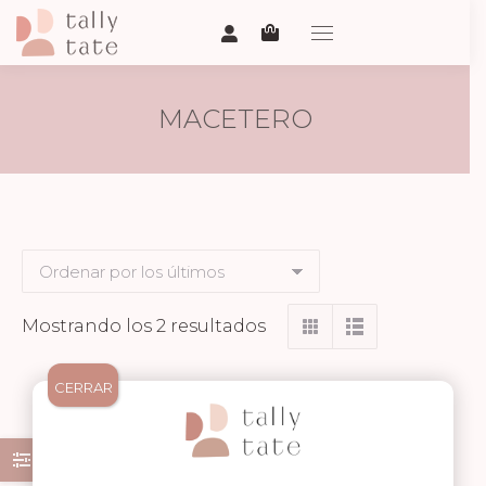
MACETERO
Ordenado
Mostrando los 2 resultados
por
los
CERRAR
últimos
¡Oferta!
¡Oferta!