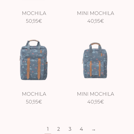
MOCHILA
MINI MOCHILA
MARIPOSA
50,95
€
MARIPOSAS
40,95
€
MOCHILA
MINI MOCHILA
TIBURÓN
50,95
€
TIBURÓN
40,95
€
1
2
3
4
→