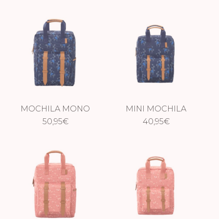
MOCHILA MONO
MINI MOCHILA
50,95
€
MONO
40,95
€