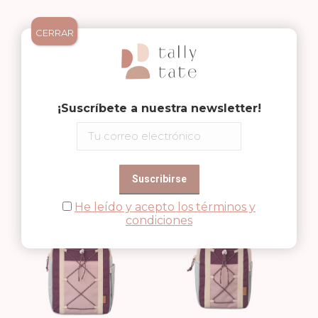
CERRAR
¡Suscríbete a nuestra newsletter!
MOCHILA 3-5 AÑOS
MOCHILA 1-3 AÑOS
PERRO NUEVO
59,99
€
PERRO NUEVO
44,99
€
He leído y acepto los términos y
condiciones