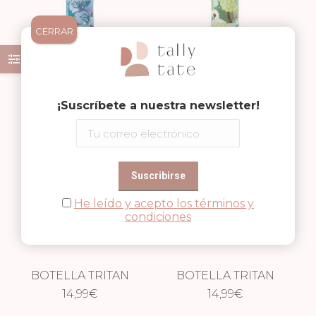
CERRAR
BOTELLA TRITAN
BOTELLA TRITAN
AFFENZAHN –
14,99
€
AFFENZAHN –
14,99
€
¡Suscríbete a nuestra newsletter!
MUNDO
PRADERA
SUBMARINO
He leído y acepto los términos y
condiciones
BOTELLA TRITAN
BOTELLA TRITAN
AFFENZAHN –
14,99
€
AFFENZAHN –
14,99
€
SABANA
MUNDO FANTASÍA