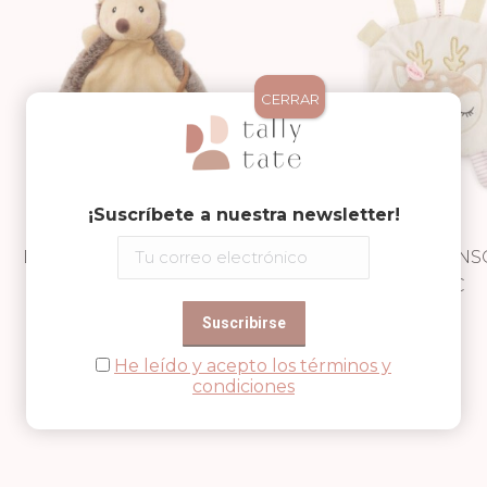
CERRAR
¡Suscríbete a nuestra newsletter!
DOUDOU ERIZO PIKSI
PAÑUELO SENS
17,99
€
CIERVO EL
16,99
€
He leído y acepto los términos y
condiciones