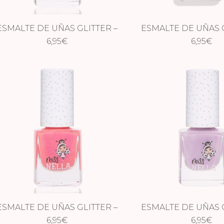
ESMALTE DE UÑAS GLITTER –
ESMALTE DE UÑAS G
CONFETTI CLOUDS
6,95
€
SUGAR HUG
6,95
€
ESMALTE DE UÑAS GLITTER –
ESMALTE DE UÑAS G
TICKLE ME PINK
6,95
€
BUTTERFLY W
6,95
€