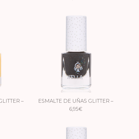
LITTER –
ESMALTE DE UÑAS GLITTER –
LES
SURPRISE PARTY
6,95
€