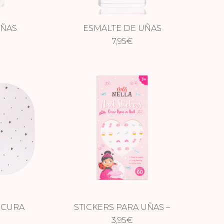
UÑAS
ESMALTE DE UÑAS
HOOTING
IRIDISCENTE – COSMIC CUTIE
7,95
€
ICURA
STICKERS PARA UÑAS –
ONCEUPON A NAIL
3,95
€