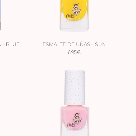
 – BLUE
ESMALTE DE UÑAS – SUN
KISSED
6,95
€