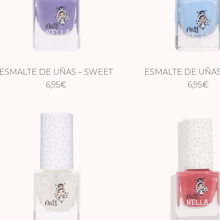
ESMALTE DE UÑAS – SWEET
ESMALTE DE UÑAS
LAVANDER
6,95
€
BELL
6,95
€