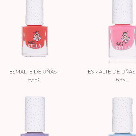
ESMALTE DE UÑAS –
ESMALTE DE UÑAS 
STRAWBERRY N CREAM
6,95
€
6,95
BOO
€