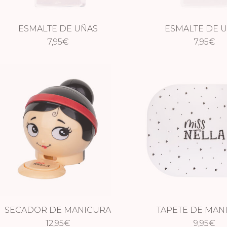
ESMALTE DE UÑAS
ESMALTE DE 
IRIDISCENTE – DINO RIFIC
7,95
€
IRIDISCENTE – S
7,95
€
STAR
SECADOR DE MANICURA
TAPETE DE MAN
12,95
€
9,95
€