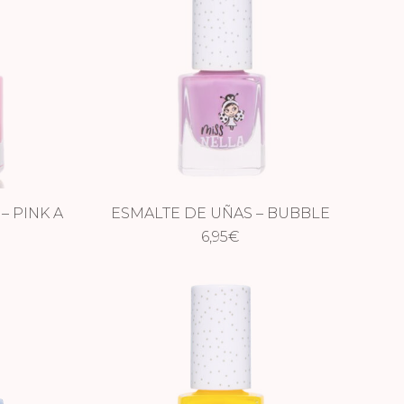
– PINK A
ESMALTE DE UÑAS – BUBBLE
GUM
6,95
€