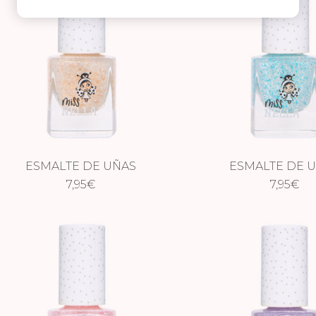
ESMALTE DE UÑAS
ESMALTE DE 
IRIDISCENTE – IF THE SHOE
7,95
€
IRIDISCENTE – ONC
7,95
€
FITS
TIME