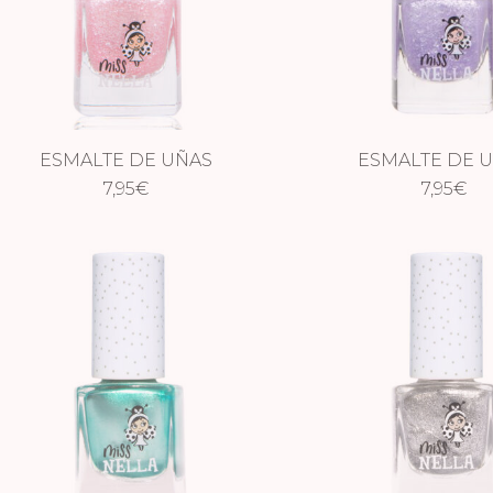
ESMALTE DE UÑAS
ESMALTE DE 
IRIDISCENTE – ITSY GLITZY
7,95
€
IRIDISCENTE – S
7,95
€
HIPPO
ZEBRA