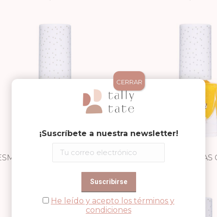
CERRAR
¡Suscríbete a nuestra newsletter!
ESMALTE DE UÑAS GLITTER –
ESMALTE DE UÑAS G
FIELD TRIPS
6,95
€
HONEY TWINK
6,95
€
He leído y acepto los términos y
condiciones