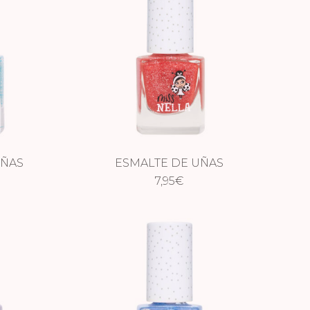
UÑAS
ESMALTE DE UÑAS
E UPON A
IRIDISCENTE – CROCO
7,95
€
DAZZLE