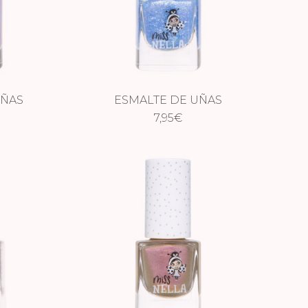
UÑAS
ESMALTE DE UÑAS
PARKLY
IRIDISCENTE – ELEPHUNKY
7,95
€