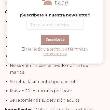
¡así de práctico!
Características principales:
¡Suscríbete a nuestra newsletter!
No tóxico (sin ftalatos, formaldehído ni
tolueno)
Fórmula a base de agua
Dermatológicamente testado
He leído y acepto los términos y
condiciones
Hipoalergénico
No se elimina con el lavado normal de
manos
Se retira fácilmente tipo peel-off
Más de 20 manicuras por bote
Se recomienda supervisión adulta
Ingredientes:
Water, Polyurethane-61, Silica,