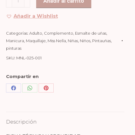
Añadir al carrito
DE
UÑAS
Añadir a Wishlist
IRIDISCENTE
-
Categorías:
Adulto
,
Complemento
,
Esmalte de uñas
,
ONCE
Manicura
,
Maquillaje
,
Miss Nella
,
Niñas
,
Niños
,
Pintauñas
,
UPON
pinturas
A
SKU:
MNL-025-001
TIME
cantidad
Compartir en
Share
Share
Share
on
on
on
Facebook
WhatsApp
Pinterest
Descripción