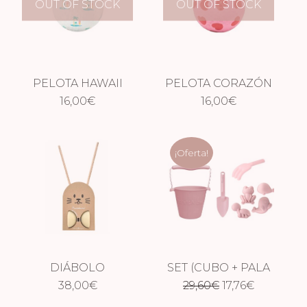
OUT OF STOCK
OUT OF STOCK
PELOTA HAWAII
PELOTA CORAZÓN
ESTAMPADA
16,00
€
ESTAMPADA
16,00
€
¡Oferta!
DIÁBOLO
SET (CUBO + PALA
El
El
38,00
€
29,60
+ MOLDES+
€
17,76
€
RASTRILLO) PINK
precio
precio