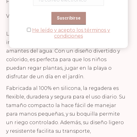
FICHA TÉCNICA Y SEGURIDAD
Valoraciones (0)
He leído y acepto los términos y
La regadera Scrunch es un accesorio
condiciones
imprescindible para los pequeños jardineros y
amantes del agua. Con un diseño divertido y
colorido, es perfecta para que los niños
puedan regar plantas, jugar en la playa o
disfrutar de un día en el jardín.
Fabricada al 100% en silicona, la regadera es
flexible, duradera y segura para el uso diario. Su
tamaño compacto la hace fácil de manejar
para manos pequeñas, y su boquilla permite
un riego controlado. Además, su diseño ligero
y resistente facilita su transporte,