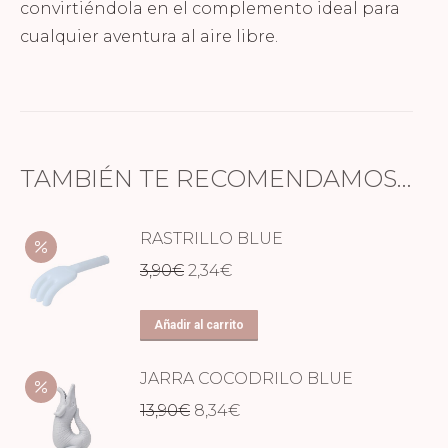
convirtiéndola en el complemento ideal para
cualquier aventura al aire libre.
TAMBIÉN TE RECOMENDAMOS…
RASTRILLO BLUE
El
El
3,90
€
2,34
€
precio
precio
original
actual
Añadir al carrito
era:
es:
JARRA COCODRILO BLUE
3,90€.
2,34€.
El
El
13,90
€
8,34
€
precio
precio