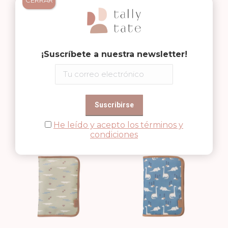
CERRAR
TIBURÓN
FLORES
¡Suscríbete a nuestra newsletter!
BOLSA
BOLSA
CAMBIADOR
25,95
€
CAMBIADOR
25,95
€
He leído y acepto los términos y
condiciones
IMPERMEABLE
IMPERMEABLE
LIMONES
GROSELLAS