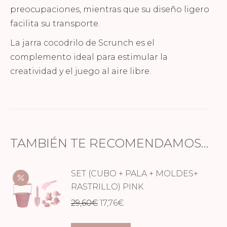
preocupaciones, mientras que su diseño ligero
facilita su transporte.
La jarra cocodrilo de Scrunch es el
complemento ideal para estimular la
creatividad y el juego al aire libre.
TAMBIÉN TE RECOMENDAMOS…
SET (CUBO + PALA + MOLDES+
RASTRILLO) PINK
El
El
29,60
€
17,76
€
precio
precio