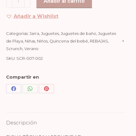
Añadir al carrito
13,90€.
8,34€.
Cocodrilo
Pink
Añadir a Wishlist
cantidad
Categorías:
Jarra
,
Juguetes
,
Juguetes de baño
,
Juguetes
de Playa
,
Niñas
,
Niños
,
Quincena del bebé
,
REBAJAS
,
Scrunch
,
Verano
SKU:
SCR-007-002
Compartir en
Share
Share
Share
on
on
on
Facebook
WhatsApp
Pinterest
Descripción