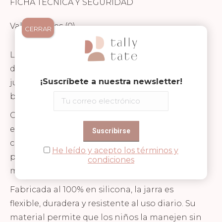
FICHA TÉCNICA Y SEGURIDAD
Valoraciones (0)
CERRAR
La jarra cocodrilo de Scrunch es un accesorio
divertido y funcional, ideal para que los niños
¡Suscríbete a nuestra newsletter!
jueguen en la playa, el jardín o durante el
baño.
Con un atractivo diseño en forma de cocodrilo,
esta jarra tiene unas medidas de 12 × 17 × 14.5
cm y una capacidad de 250 ml, lo que la hace
He leído y acepto los términos y
perfecta para transportar agua o arena de
condiciones
manera segura y cómoda.
Fabricada al 100% en silicona, la jarra es
flexible, duradera y resistente al uso diario. Su
material permite que los niños la manejen sin