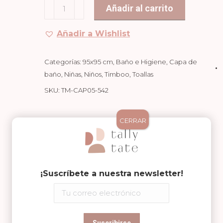
Toalla/Capa
Añadir al carrito
de
Baño
Añadir a Wishlist
XXL
Moon
Categorías:
95x95 cm
,
Baño e Higiene
,
Capa de
Blue
baño
,
Niñas
,
Niños
,
Timboo
,
Toallas
cantidad
SKU:
TM-CAP05-542
Compartir en
CERRAR
Share
Share
Share
on
on
on
¡Suscríbete a nuestra newsletter!
Facebook
WhatsApp
Pinterest