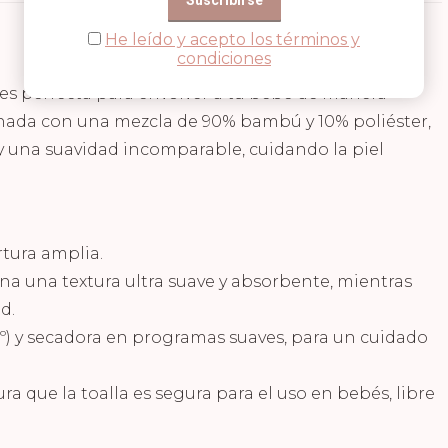
He leído y acepto los términos y
condiciones
 es perfecta para envolver a tu bebé de manera
nada con una mezcla de 90% bambú y 10% poliéster,
y una suavidad incomparable, cuidando la piel
rtura amplia.
ona una textura ultra suave y absorbente, mientras
d.
40º) y secadora en programas suaves, para un cuidado
a que la toalla es segura para el uso en bebés, libre