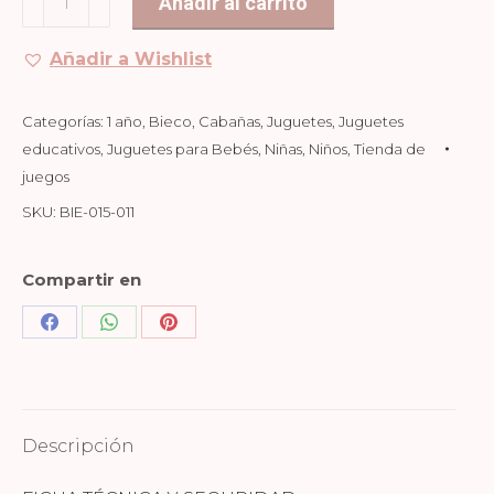
Añadir al carrito
de
juego
Añadir a Wishlist
VINTAGE
FLOWERS
Categorías:
1 año
,
Bieco
,
Cabañas
,
Juguetes
,
Juguetes
cantidad
educativos
,
Juguetes para Bebés
,
Niñas
,
Niños
,
Tienda de
juegos
SKU:
BIE-015-011
Compartir en
Share
Share
Share
on
on
on
Facebook
WhatsApp
Pinterest
Descripción