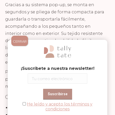
Gracias a su sistema pop-up, se monta en
segundos y se pliega de forma compacta para
guardarla o transportarla fácilmente,
acompañando a los pequeños tanto en
interior como en exterior. Su tejido resistente
de poliéster garantiza durabilidad y fácil
CERRAR
limpieza, mientras que su bonito estampado
de estilo vintage aporta un toque decorativo
encantador.
¡Suscríbete a nuestra newsletter!
Puede combinarse con los túneles de juego
para crear un espacio de juego aún más
mágico.
CARACTERÍSTICAS:
He leído y acepto los términos y
Tienda de juego pop-up infantil
condiciones
Uso como casita, escondite o espacio de