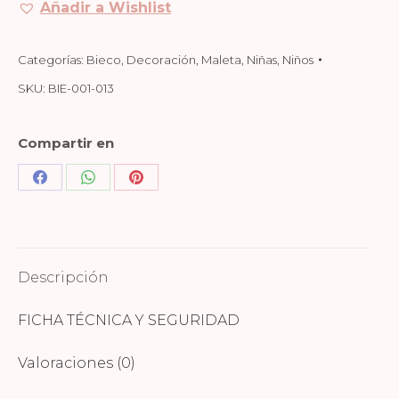
Añadir a Wishlist
Categorías:
Bieco
,
Decoración
,
Maleta
,
Niñas
,
Niños
SKU:
BIE-001-013
Compartir en
Share
Share
Share
on
on
on
Facebook
WhatsApp
Pinterest
Descripción
FICHA TÉCNICA Y SEGURIDAD
Valoraciones (0)