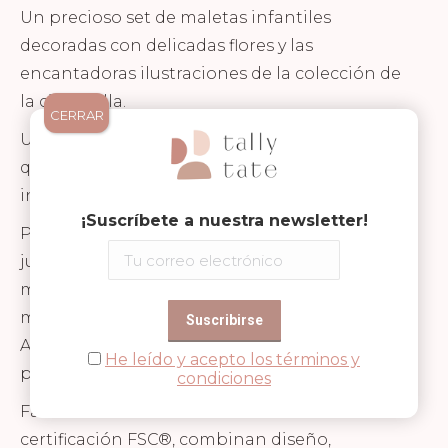
Un precioso set de maletas infantiles
decoradas con delicadas flores y las
encantadoras ilustraciones de la colección de
la cierva Ella.
CERRAR
Un accesorio tan práctico como decorativo
que llenará de magia cualquier habitación
infantil.
¡Suscríbete a nuestra newsletter!
Perfectas para guardar pequeños tesoros,
juguetes, dibujos o recuerdos especiales, estas
maletas acompañarán a los peques en sus
momentos de juego y aventuras imaginarias.
Además, gracias a su práctico asa metálica,
He leído y acepto los términos y
podrán llevarlas fácilmente a todas partes.
condiciones
Fabricadas en cartón resistente con
certificación FSC®, combinan diseño,