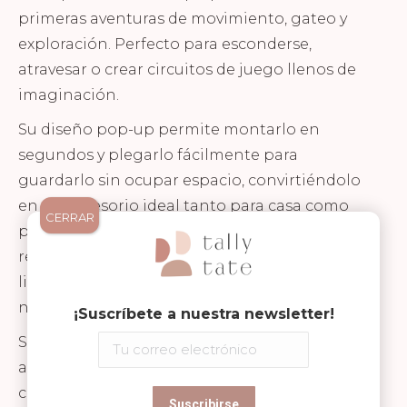
primeras aventuras de movimiento, gateo y
exploración. Perfecto para esconderse,
atravesar o crear circuitos de juego llenos de
imaginación.
Su diseño pop-up permite montarlo en
segundos y plegarlo fácilmente para
guardarlo sin ocupar espacio, convirtiéndolo
en un accesorio ideal tanto para casa como
CERRAR
para exteriores. Fabricado en poliéster
resistente, es duradero, ligero y muy fácil de
limpiar, pensado para el uso diario de los
niños.
¡Suscríbete a nuestra newsletter!
Su precioso estampado de estilo vintage
aporta un toque decorativo único,
convirtiéndolo en mucho más que un simple