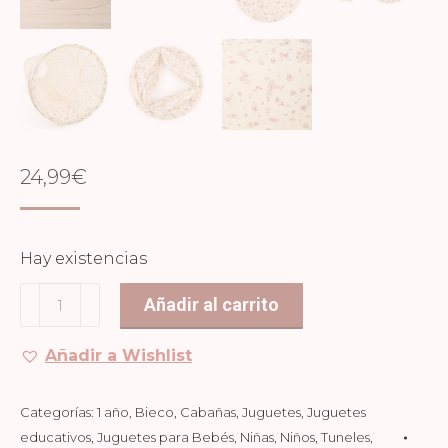
24,99
€
Hay existencias
Túnel
Añadir al carrito
de
juego
Añadir a Wishlist
Vintage
Flowers
Categorías:
1 año
,
Bieco
,
Cabañas
,
Juguetes
,
Juguetes
cantidad
educativos
,
Juguetes para Bebés
,
Niñas
,
Niños
,
Tuneles
,