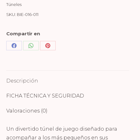
Túneles
SKU:
BIE-016-011
Compartir en
Share
Share
Share
on
on
on
Facebook
WhatsApp
Pinterest
Descripción
FICHA TÉCNICA Y SEGURIDAD
Valoraciones (0)
Un divertido túnel de juego diseñado para
acompañar a los más pequeños en sus