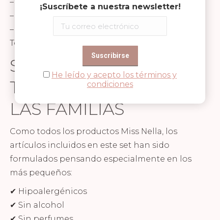
– 1 bálsamo labial XL
¡Suscríbete a nuestra newsletter!
– 1 colorete
– 1 set de brochas
Todo presentado en un precioso neceser
SEGURIDAD Y
He leído y acepto los términos y
TRANQUILIDAD PARA
condiciones
LAS FAMILIAS
Como todos los productos Miss Nella, los
artículos incluidos en este set han sido
formulados pensando especialmente en los
más pequeños:
✔ Hipoalergénicos
✔ Sin alcohol
✔ Sin perfumes