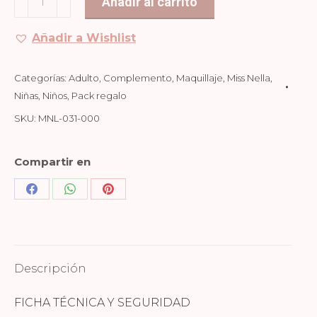
Añadir al carrito
PINK
GIRLY
Añadir a Wishlist
GIRL
ESSENTIALS
Categorías:
Adulto
,
Complemento
,
Maquillaje
,
Miss Nella
,
cantidad
Niñas
,
Niños
,
Pack regalo
SKU:
MNL-031-000
Compartir en
Share
Share
Share
on
on
on
Facebook
WhatsApp
Pinterest
Descripción
FICHA TÉCNICA Y SEGURIDAD