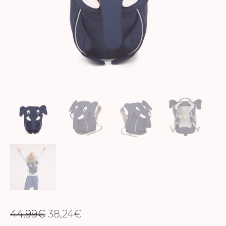
EL
EL
44,99
€
38,24
€