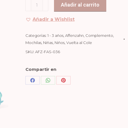
Mochila
Añadir al carrito
1-
3
Añadir a Wishlist
Años
Tiburón
Categorías:
1 - 3 años
,
Affenzahn
,
Complemento
,
cantidad
Mochilas
,
Niñas
,
Niños
,
Vuelta al Cole
SKU:
AFZ-FAS-036
Compartir en
Share
Share
Share
on
on
on
Facebook
WhatsApp
Pinterest