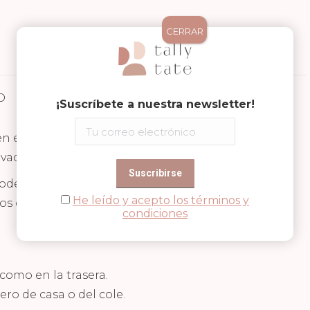
CERRAR
D
Valoraciones (0)
¡Suscríbete a nuestra newsletter!
 el mejor amigo de los niños, la querrán llevar a
 vacaciones, etc.
oder escribir los datos personales del niño o de la
He leído y acepto los términos y
os datos se ocultan.
condiciones
como en la trasera.
ro de casa o del cole.