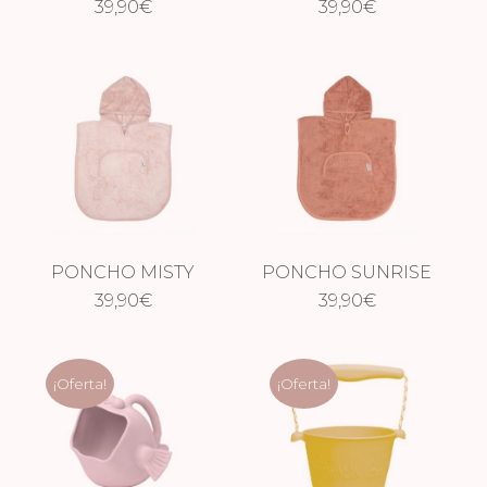
ALMOND
39,90
€
SAVANNAH SAND
39,90
€
PONCHO MISTY
PONCHO SUNRISE
39,90
ROSE
€
ORANGE
39,90
€
¡Oferta!
¡Oferta!