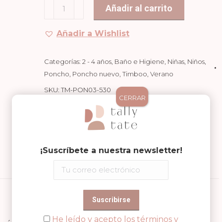
Poncho
Añadir al carrito
Aspen
Green
Añadir a Wishlist
cantidad
Categorías:
2 - 4 años
,
Baño e Higiene
,
Niñas
,
Niños
,
Poncho
,
Poncho nuevo
,
Timboo
,
Verano
SKU:
TM-PON03-530
CERRAR
Compartir en
Share
Share
Share
¡Suscríbete a nuestra newsletter!
on
on
on
Facebook
WhatsApp
Pinterest
He leído y acepto los términos y