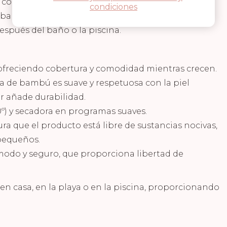
cómoda, perfecta para niños de 1 a 4 años.
condiciones
ambú y 10% poliéster, ofrece una textura
después del baño o la piscina.
 ofreciendo cobertura y comodidad mientras crecen.
bra de bambú es suave y respetuosa con la piel
er añade durabilidad.
0º) y secadora en programas suaves.
ra que el producto está libre de sustancias nocivas,
pequeños.
ómodo y seguro, que proporciona libertad de
a en casa, en la playa o en la piscina, proporcionando