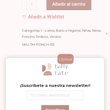
Poncho
Añadir al carrito
Aloe
green
Añadir a Wishlist
cantidad
Categorías:
1 - 4 años
,
Baño e Higiene
,
Niñas
,
Niños
,
Poncho
,
Timboo
,
Verano
SKU:
TM-PONCH-551
Compartir en
CERRAR
Share
Share
Share
on
on
on
¡Suscríbete a nuestra newsletter!
Facebook
WhatsApp
Pinterest