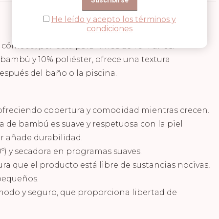
He leído y acepto los términos y
condiciones
cómoda, perfecta para niños de 1 a 4 años.
ambú y 10% poliéster, ofrece una textura
después del baño o la piscina.
 ofreciendo cobertura y comodidad mientras crecen.
bra de bambú es suave y respetuosa con la piel
er añade durabilidad.
0º) y secadora en programas suaves.
ra que el producto está libre de sustancias nocivas,
pequeños.
ómodo y seguro, que proporciona libertad de