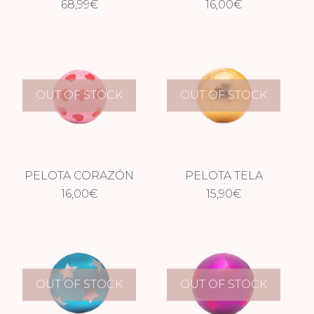
SALTAR CONFETI
68,99
€
ESTAMPADA
16,00
€
OUT OF STOCK
OUT OF STOCK
PELOTA CORAZÓN
PELOTA TELA
ESTAMPADA
16,00
€
DORADA FÚTBOL
15,90
€
OUT OF STOCK
OUT OF STOCK