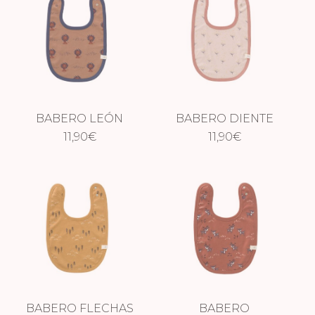
BABERO LEÓN
BABERO DIENTE
11,90
€
DE LEÓN
11,90
€
BABERO FLECHAS
BABERO