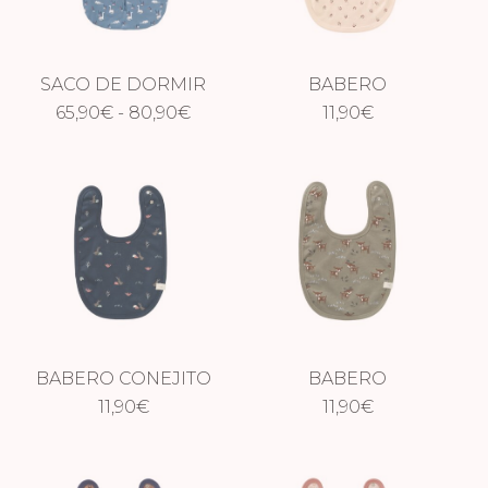
80,90€
SACO DE DORMIR
BABERO
Rango
65,90
DINOSAURIO
€
-
80,90
€
GROSELLAS
11,90
€
de
precios:
desde
65,90€
hasta
80,90€
BABERO CONEJITO
BABERO
ÍNDIGO
11,90
€
CERVATILLO
11,90
€
VERDE