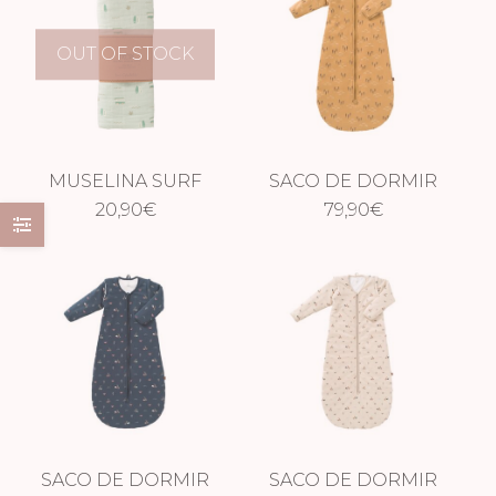
OUT OF STOCK
MUSELINA SURF
SACO DE DORMIR
20,90
AZUL
€
FLECHAS
79,90
€
SACO DE DORMIR
SACO DE DORMIR