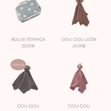
BOLSA TÉRMICA
DOU-DOU LEÓN
ERIZO
23,90
€
24,95
€
¡Oferta!
DOU-DOU
DOU-DOU