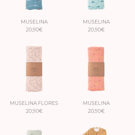
MUSELINA
MUSELINA
TIBURÓN
20,90
€
SUBMARINO
20,90
€
MUSELINA FLORES
MUSELINA
20,90
€
LIMONES
20,90
€