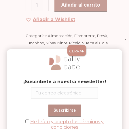
LUNCHBOX
Añadir al carrito
-
COCODRILO
Añadir a Wishlist
cantidad
Categorías:
Alimentación
,
Fiambreras
,
Fresk
,
Lunchbox
,
Niñas
,
Niños
,
Picnic
,
Vuelta al Cole
CERRAR
SKU:
FD600-30
Compartir en
¡Suscríbete a nuestra newsletter!
Share
Share
Share
on
on
on
Facebook
WhatsApp
Pinterest
He leído y acepto los términos y
condiciones