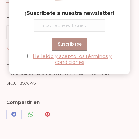
¡Suscríbete a nuestra newsletter!
Hay existencias
Bolsa
Añadir al carrito
Térmica
Flores
Añadir a Wishlist
cantidad
He leído y acepto los términos y
condiciones
Categorías:
Adulto
,
Alimentación
,
Bolsa térmica
,
Bolsas de
merienda
,
Complemento
,
Fresk
,
Niñas
,
Niños
,
Picnic
SKU:
FB970-75
Compartir en
Share
Share
Share
on
on
on
Facebook
WhatsApp
Pinterest