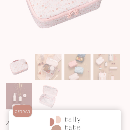
CERRAR
23,90
€