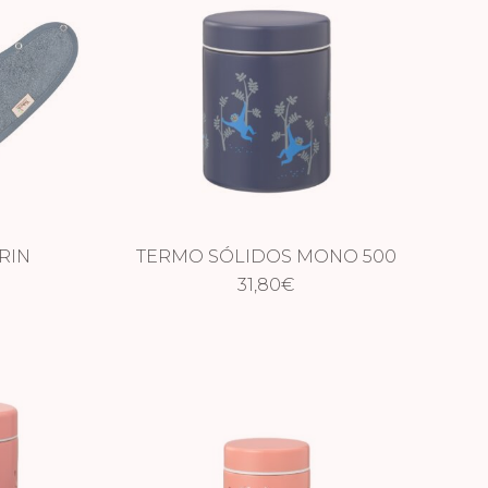
RIN
TERMO SÓLIDOS MONO 500
31,80
ML
€