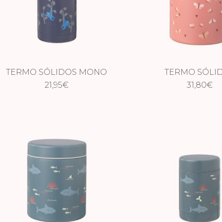
TERMO SÓLIDOS MONO
TERMO SÓLI
21,95
€
MARIPOSAS 50
31,80
€