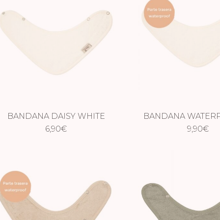
BANDANA DAISY WHITE
BANDANA WATERP
6,90
€
DAISY WHIT
9,90
€