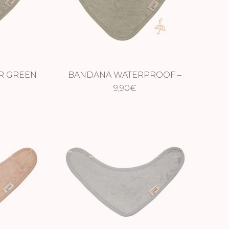
R GREEN
BANDANA WATERPROOF –
WHISPER GREEN
9,90
€