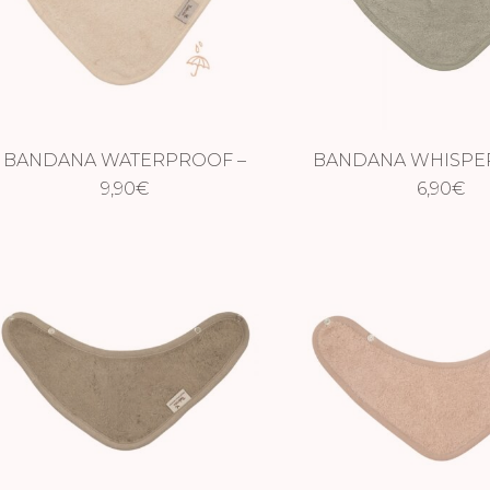
BANDANA WATERPROOF –
BANDANA WHISPE
FROSTED ALMOND
9,90
€
6,90
€