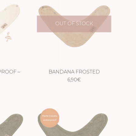
OUT OF STOCK
ROOF –
BANDANA FROSTED
E
ALMOND
6,90
€