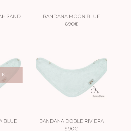
AH SAND
BANDANA MOON BLUE
6,90
€
CK
A BLUE
BANDANA DOBLE RIVIERA
BLUE
9,90
€