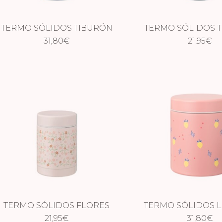
TERMO SÓLIDOS TIBURÓN
TERMO SÓLIDOS 
500 ML
31,80
€
21,95
€
TERMO SÓLIDOS FLORES
TERMO SÓLIDOS 
21,95
€
500 ML
31,80
€