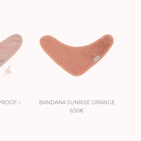
ROOF –
BANDANA SUNRISE ORANGE
E
6,90
€