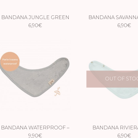
BANDANA JUNGLE GREEN
BANDANA SAVANN
6,90
€
6,90
€
OUT OF STO
BANDANA WATERPROOF –
BANDANA RIVIER
MOON BLUE
9,90
€
6,90
€