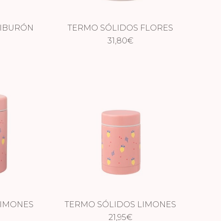
TIBURÓN
TERMO SÓLIDOS FLORES
500 ML
31,80
€
LIMONES
TERMO SÓLIDOS LIMONES
21,95
€