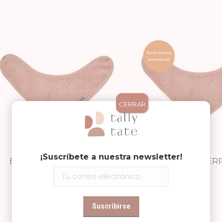
CERRAR
¡Suscríbete a nuestra newsletter!
BANDANA MISTY ROSE
BANDANA WATERP
6,90
€
MISTY ROS
9,90
€