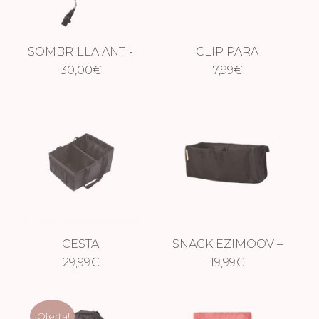
SOMBRILLA ANTI-
CLIP PARA
UV UNIVERSAL
30,00
€
CINTURON DE
7,99
€
SEGURIDAD
CESTA
SNACK EZIMOOV –
ORGANIZADORA
29,99
€
19,99
2 EN 1
€
¡Oferta!