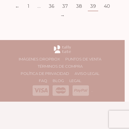
←
1
…
36
37
38
39
40
→
IMÁGENES DROPBOX
PUNTOS DE VENTA
TÉRMINOS DE COMPRA
POLÍTICA DE PRIVACIDAD
AVISO LEGAL
FAQ
BLOG
LEGAL
.