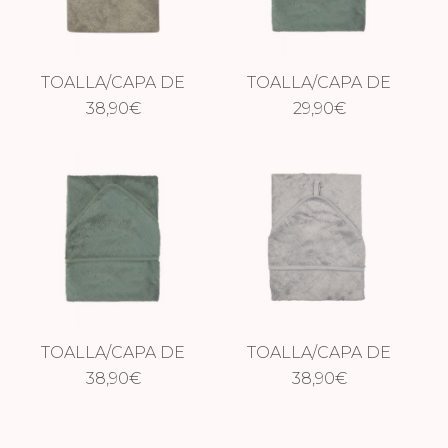
TOALLA/CAPA DE
TOALLA/CAPA DE
BAÑO XXL
38,90
€
BAÑO ASPEN
29,90
€
WHISPER GREEN
GREEN
TOALLA/CAPA DE
TOALLA/CAPA DE
BAÑO XXL ASPEN
38,90
€
BAÑO XXL MOON
38,90
€
GREEN
BLUE