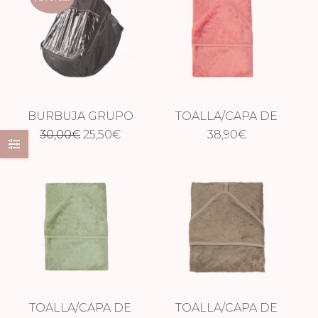
BURBUJA GRUPO
TOALLA/CAPA DE
El
El
30,00
€
0
25,50
€
BAÑO XXL
38,90
€
RASPERRY ROSE
precio
precio
original
actual
era:
es:
30,00€.
25,50€.
TOALLA/CAPA DE
TOALLA/CAPA DE