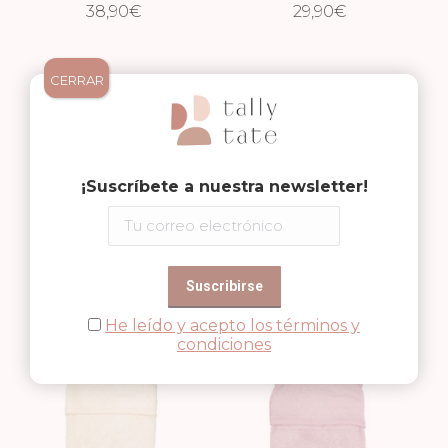
BAÑO XXL ALOE
38,90
€
BAÑO JUNGLE
29,90
€
GREEN
GREEN
CERRAR
¡Suscríbete a nuestra newsletter!
TOALLA/CAPA DE
TOALLA/CAPA DE
BAÑO XXL JUNGLE
38,90
€
BAÑO XXL
38,90
€
GREEN
WHISPER RIVIERA
He leído y acepto los términos y
BLUE
condiciones