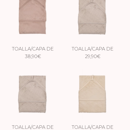
TOALLA/CAPA DE
TOALLA/CAPA DE
BAÑO XXL
38,90
€
BAÑO FEATHER
29,90
€
SAVANNAH SAND
GREY
TOALLA/CAPA DE
TOALLA/CAPA DE