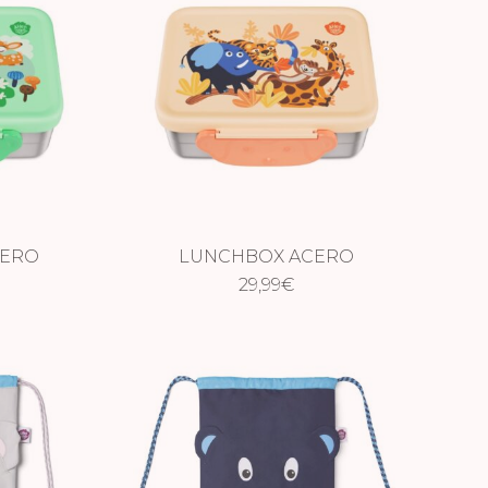
CERO
LUNCHBOX ACERO
RADERA
AFFENZAHN – SABANA
29,99
€