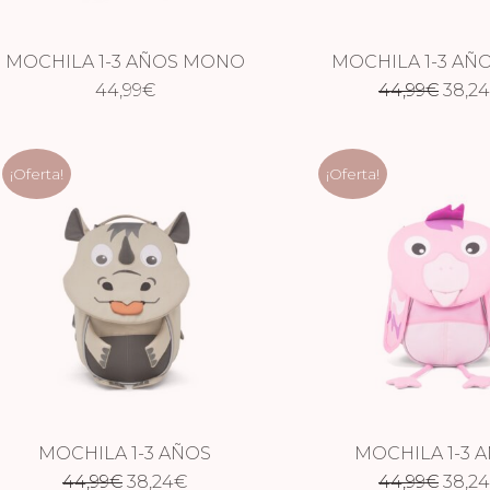
MOCHILA 1-3 AÑOS MONO
MOCHILA 1-3 AÑ
El
44,99
€
44,99
€
38,24
prec
origi
¡Oferta!
¡Oferta!
era:
44,99
MOCHILA 1-3 AÑOS
MOCHILA 1-3 
El
El
El
RINOCERONTE
44,99
€
38,24
€
44,99
FLAMENC
€
38,24