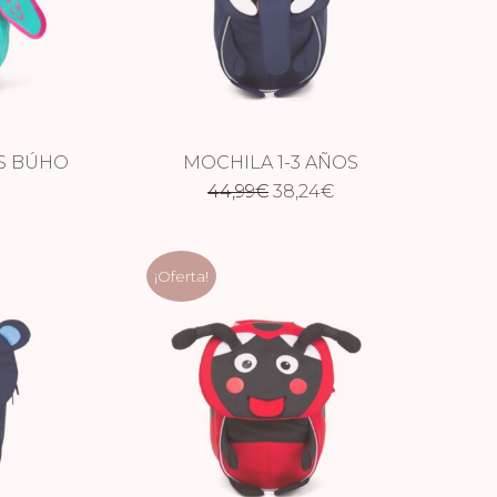
OS BÚHO
MOCHILA 1-3 AÑOS
El
El
44,99
ELEFANTE
€
38,24
€
precio
precio
original
actual
¡Oferta!
era:
es:
44,99€.
38,24€.