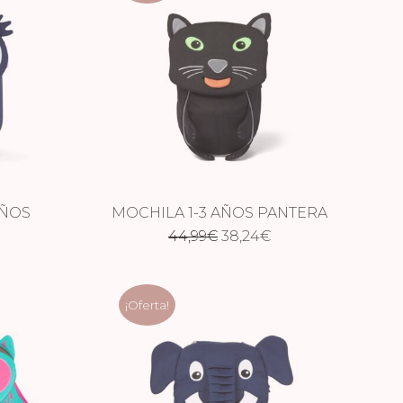
AÑOS
MOCHILA 1-3 AÑOS PANTERA
El
El
44,99
€
38,24
€
precio
precio
original
actual
¡Oferta!
era:
es:
44,99€.
38,24€.