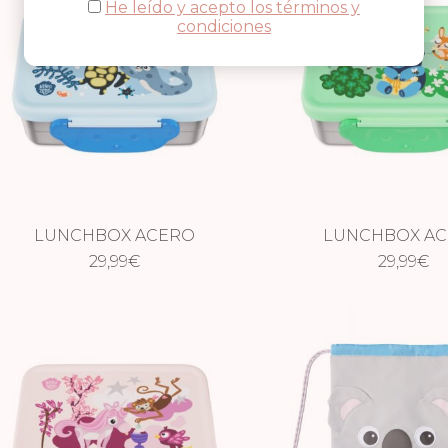
He leído y acepto los términos y
condiciones
LUNCHBOX ACERO
LUNCHBOX A
AFFENZAHN – MUNDO
29,99
€
AFFENZAHN – P
29,99
€
SUBMARINO