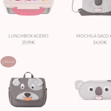
LUNCHBOX ACERO
MOCHILA SACO 
AFFENZAHN – MUNDO
29,99
€
24,90
€
FANTASÍA
¡Oferta!