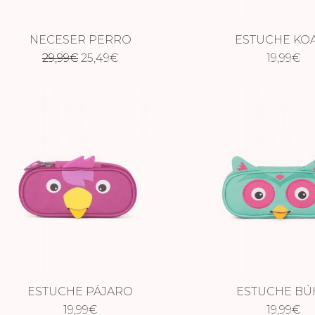
NECESER PERRO
ESTUCHE KO
El
El
29,99
€
25,49
€
19,99
€
precio
precio
original
actual
era:
es:
29,99€.
25,49€.
ESTUCHE PÁJARO
ESTUCHE BÚ
19,99
€
19,99
€