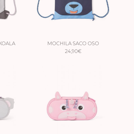
KOALA
MOCHILA SACO OSO
24,90
€