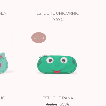
ALA
ESTUCHE UNICORNIO
19,99
€
¡Oferta!
HO
ESTUCHE RANA
El
El
19,99
€
16,99
€