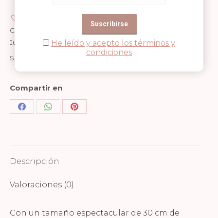
Añadir a Wishlist
Categorías:
2 años
,
3 años
,
30 cm de diámetro
,
Jugar
,
Juguetes
,
Niñas
,
Niños
,
Pelotas
,
Ratatam
He leído y acepto los términos y
condiciones
SKU:
RTM-013-001
Compartir en
Share
Share
Share
on
on
on
Facebook
WhatsApp
Pinterest
Descripción
Valoraciones (0)
Con un tamaño espectacular de 30 cm de