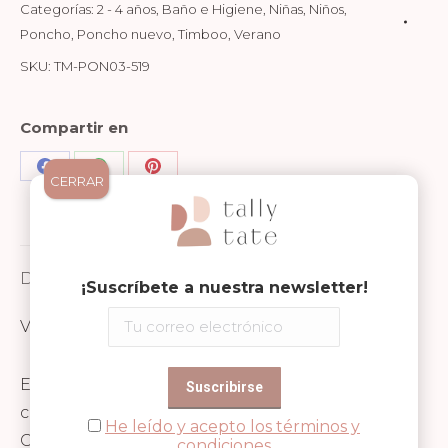
Categorías:
2 - 4 años
,
Baño e Higiene
,
Niñas
,
Niños
,
Poncho
,
Poncho nuevo
,
Timboo
,
Verano
SKU:
TM-PON03-519
Compartir en
Share
Share
Share
CERRAR
on
on
on
Facebook
WhatsApp
Pinterest
Descripción
¡Suscríbete a nuestra newsletter!
Valoraciones (0)
El poncho de Timboo es una prenda versátil y
cómoda, perfecta para niños de 1 a 4 años.
He leído y acepto los términos y
Confeccionado con una suave mezcla de 90%
condiciones