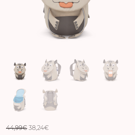
EL
EL
44,99
€
38,24
€