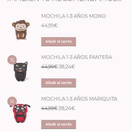
MOCHILA 1-3 AÑOS MONO
44,99
€
Añadir al carrito
MOCHILA 1-3 AÑOS PANTERA
El
El
44,99
€
38,24
€
precio
precio
original
actual
Añadir al carrito
era:
es:
MOCHILA 1-3 AÑOS MARIQUITA
44,99€.
38,24€.
El
El
44,99
€
38,24
€
precio
precio
original
actual
Añadir al carrito