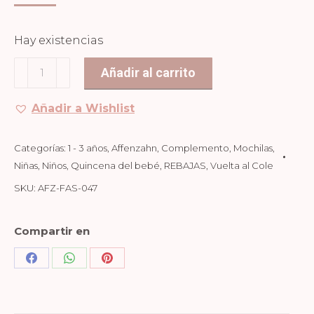
PRECIO
PRECIO
ORIGINAL
ACTUAL
Hay existencias
ERA:
ES:
Mochila
Añadir al carrito
44,99€.
38,24€.
1-
3
Añadir a Wishlist
Años
Rinoceronte
Categorías:
1 - 3 años
,
Affenzahn
,
Complemento
,
Mochilas
,
cantidad
Niñas
,
Niños
,
Quincena del bebé
,
REBAJAS
,
Vuelta al Cole
SKU:
AFZ-FAS-047
Compartir en
Share
Share
Share
on
on
on
Facebook
WhatsApp
Pinterest