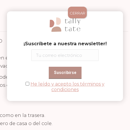
CERRAR
D
Valoraciones (0)
¡Suscríbete a nuestra newsletter!
 el mejor amigo de los niños, la querrán llevar a
 vacaciones, etc.
oder escribir los datos personales del niño o de la
He leído y acepto los términos y
os datos se ocultan.
condiciones
como en la trasera.
ro de casa o del cole.