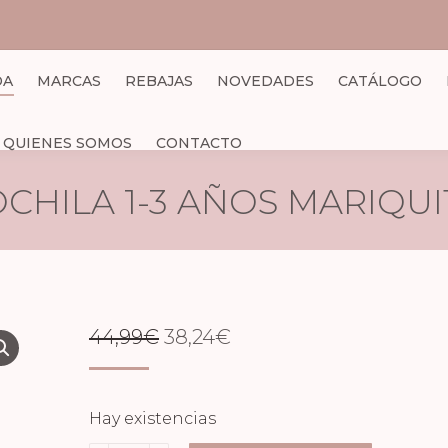
DA
MARCAS
REBAJAS
NOVEDADES
CATÁLOGO
QUIENES SOMOS
CONTACTO
CHILA 1-3 AÑOS MARIQUI
EL
EL
44,99
€
38,24
€
PRECIO
PRECIO
ORIGINAL
ACTUAL
Hay existencias
ERA:
ES: