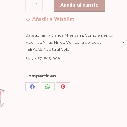
Mochila
Añadir al carrito
44,99€.
38,24€.
1-
3
Añadir a Wishlist
Años
Mariquita
Categorías:
1 - 3 años
,
Affenzahn
,
Complemento
,
cantidad
Mochilas
,
Niñas
,
Niños
,
Quincena del bebé
,
REBAJAS
,
Vuelta al Cole
SKU:
AFZ-FAS-009
Compartir en
Share
Share
Share
on
on
on
Facebook
WhatsApp
Pinterest