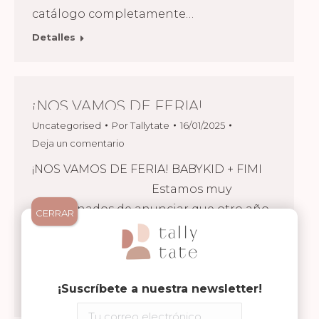
catálogo completamente…
Detalles
¡NOS VAMOS DE FERIA!
Uncategorised
Por
Tallytate
16/01/2025
Deja un comentario
¡NOS VAMOS DE FERIA! BABYKID + FIMI
Estamos muy
emocionados de anunciar que otro año
CERRAR
más participaremos en la feria BabyKid +
FIMI, una de las ferias más importantes
del sector infantil,…
¡Suscríbete a nuestra newsletter!
Detalles