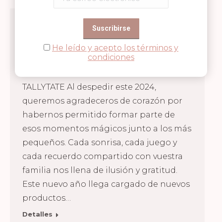
¡FELIZ 2025!
Uncategorised
Por
Tallytate
31/12/2024
He leído y acepto los términos y
Deja un comentario
condiciones
¡FELIZ 2025! DE TODO EL EQUIPO DE
TALLYTATE Al despedir este 2024,
queremos agradeceros de corazón por
habernos permitido formar parte de
esos momentos mágicos junto a los más
pequeños. Cada sonrisa, cada juego y
cada recuerdo compartido con vuestra
familia nos llena de ilusión y gratitud.
Este nuevo año llega cargado de nuevos
productos…
Detalles