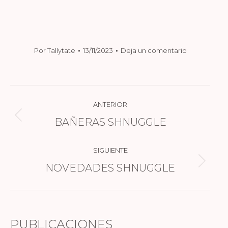
Por
Tallytate
13/11/2023
Deja un comentario
NAVEGACIÓN
ANTERIOR
ENTRE
BAÑERAS SHNUGGLE
Publicación
PUBLICACIONES
anterior:
SIGUIENTE
NOVEDADES SHNUGGLE
Publicación
siguiente:
PUBLICACIONES