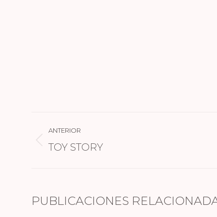
NAVEGACIÓN
ANTERIOR
ENTRE
Publicación
TOY STORY
PUBLICACIONES
anterior:
PUBLICACIONES RELACIONAD