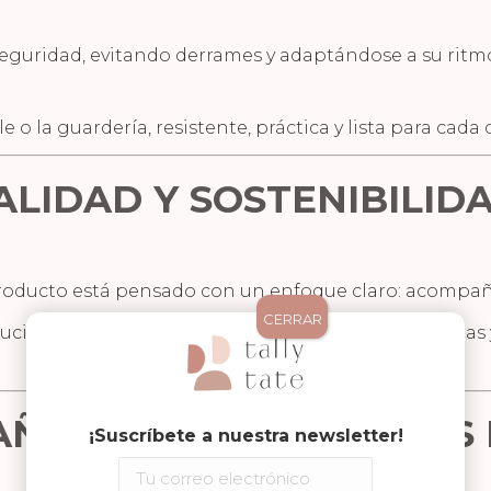
eguridad, evitando derrames y adaptándose a su ritm
 o la guardería, resistente, práctica y lista para cada
ALIDAD Y SOSTENIBILID
roducto está pensado con un enfoque claro: acompaña
CERRAR
iones prácticas que facilitan el día a día de familias y
ÑEROS PARA GRANDES 
¡Suscríbete a nuestra newsletter!