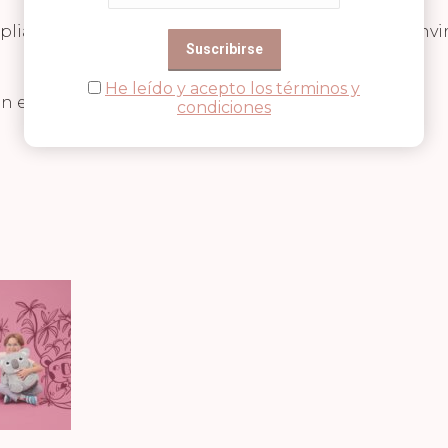
liando su universo de personajes y accesorios, con
He leído y acepto los términos y
n estar llenas de magia
condiciones