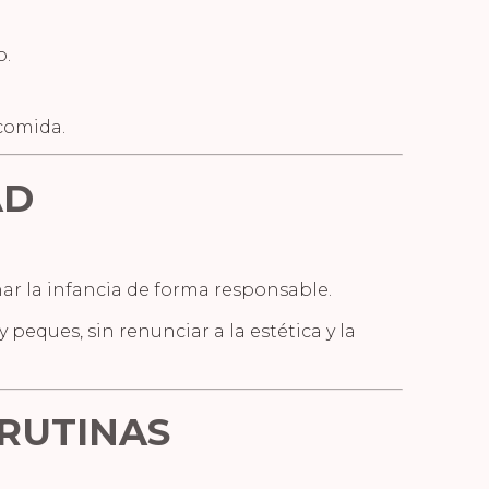
o.
 comida.
AD
r la infancia de forma responsable.
 peques, sin renunciar a la estética y la
RUTINAS