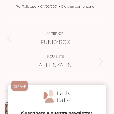
Por
Tallytate
04/02/2021
Deja un comentario
NAVEGACIÓN
ANTERIOR
ENTRE
FUNKYBOX
Publicación
PUBLICACIONES
anterior:
SIGUIENTE
AFFENZAHN
Publicación
siguiente:
CERRAR
PUBLICACIONES
RELACIONADAS
NOVEDADES BIECO
¡Suscríbete a nuestra newsletter!
13/07/2026