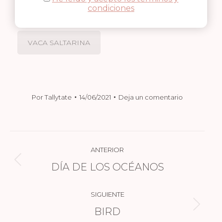
condiciones
VACA SALTARINA
Por
Tallytate
14/06/2021
Deja un comentario
NAVEGACIÓN
ANTERIOR
ENTRE
DÍA DE LOS OCÉANOS
Publicación
PUBLICACIONES
anterior:
SIGUIENTE
BIRD
Publicación