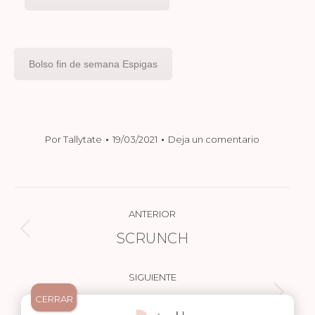
Bolso fin de semana Espigas
Por
Tallytate
19/03/2021
Deja un comentario
NAVEGACIÓN
ANTERIOR
ENTRE
SCRUNCH
Publicación
PUBLICACIONES
anterior:
SIGUIENTE
ZOOCCHINI
Publicación
CERRAR