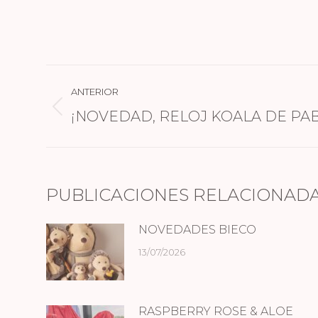
NAVEGACIÓN
ANTERIOR
ENTRE
Publicación
¡NOVEDAD, RELOJ KOALA DE PA
PUBLICACIONES
anterior:
PUBLICACIONES RELACIONAD
NOVEDADES BIECO
13/07/2026
RASPBERRY ROSE & ALOE