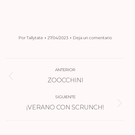
Por
Tallytate
27/04/2023
Deja un comentario
NAVEGACIÓN
ANTERIOR
ENTRE
ZOOCCHINI
Publicación
PUBLICACIONES
anterior:
SIGUIENTE
¡VERANO CON SCRUNCH!
Publicación
siguiente: