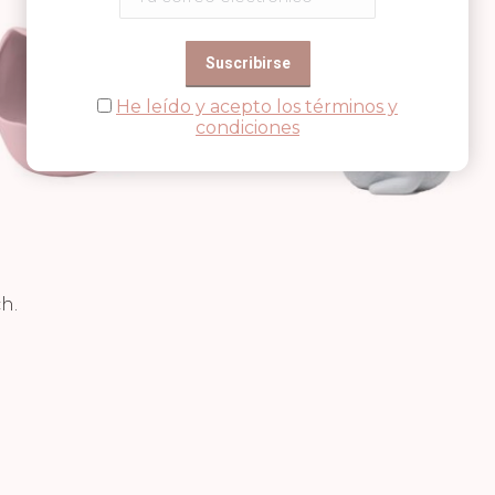
He leído y acepto los términos y
condiciones
h.