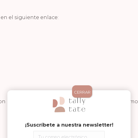
en el siguiente enlace:
Z
CERRAR
las jarras cocodrilo y las jarras pez . ¡Os lo explicamo
¡Suscríbete a nuestra newsletter!