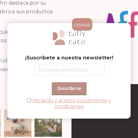
ahn destaca por su
abrica sus productos
CERRAR
ncuentra la posibilidad
 los velcros que incluyen
¡Suscríbete a nuestra newsletter!
illar, mochilas saco,
er que el día a día de
He leído y acepto los términos y
condiciones