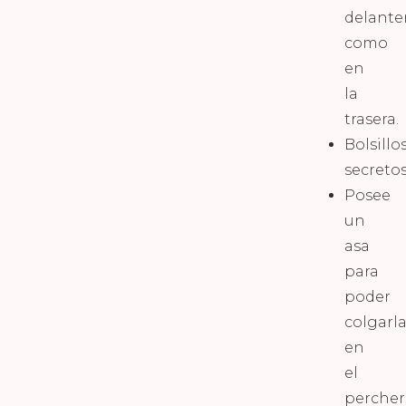
delante
como
en
la
trasera.
Bolsillo
secretos
Posee
un
asa
para
poder
colgarl
en
el
perche