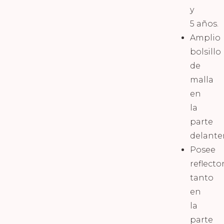
y
5 años.
Amplio
bolsillo
de
malla
en
la
parte
delante
Posee
reflecto
tanto
en
la
parte