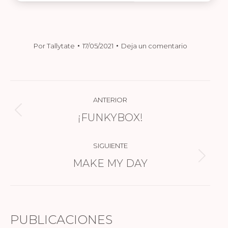
Por
Tallytate
17/05/2021
Deja un comentario
NAVEGACIÓN
ANTERIOR
ENTRE
¡FUNKYBOX!
Publicación
PUBLICACIONES
anterior:
SIGUIENTE
MAKE MY DAY
Publicación
siguiente:
PUBLICACIONES