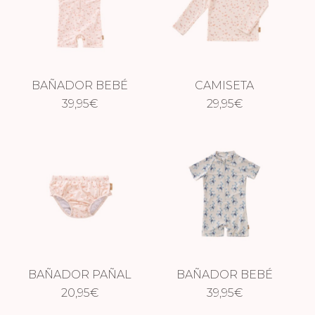
BAÑADOR BEBÉ
CAMISETA
MARIPOSAS
39,95
€
MARIPOSAS
29,95
€
BAÑADOR PAÑAL
BAÑADOR BEBÉ
VOLANTE
20,95
€
MONO
39,95
€
MARIPOSAS