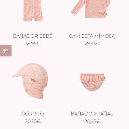
BAÑADOR BEBÉ
CAMISETA MIMOSA
MIMOSA
39,95
€
29,95
€
GORRITO
BAÑADOR PAÑAL
MIMOSAS
20,95
€
VOLANTE
20,95
€
MIMOSAS