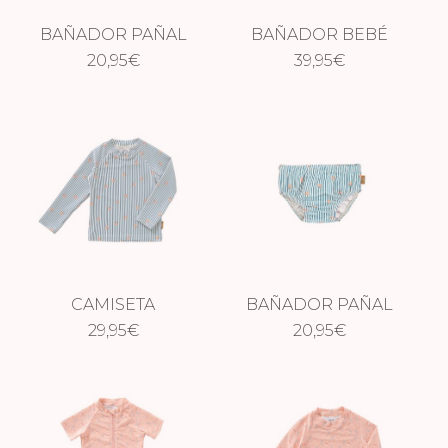
BAÑADOR PAÑAL
BAÑADOR BEBÉ
MONO
20,95
€
CANGREJOS
39,95
€
CAMISETA
BAÑADOR PAÑAL
CANGREJOS
29,95
€
CANGREJOS
20,95
€